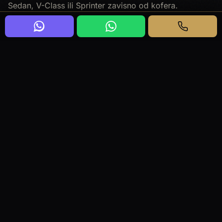
Sedan, V-Class ili Sprinter zavisno od kofera.
Česta zabuna?
Square Nine nije generički „centar boutique“ - pin je
Studentski trg 9.
Kako rezervisati?
Let, broj osoba i Studentski trg 9.
Drugi stop?
Odvojeni segment.
←
NAZAD NA BLOG
POŠALJI UPIT
WHATSAPP