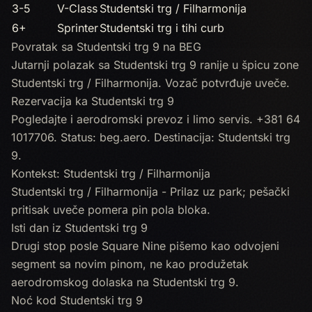
3-5
V-Class
Studentski trg / Filharmonija
6+
Sprinter
Studentski trg i tihi curb
Povratak sa Studentski trg 9 na BEG
Jutarnji polazak sa Studentski trg 9 ranije u špicu zone
Studentski trg / Filharmonija. Vozač potvrđuje uveče.
Rezervacija ka Studentski trg 9
Pogledajte i
aerodromski prevoz
i
limo servis
.
+381 64
1017706
. Status:
beg.aero
. Destinacija: Studentski trg
9.
Kontekst: Studentski trg / Filharmonija
Studentski trg / Filharmonija - Prilaz uz park; pešački
pritisak uveče pomerа pin pola bloka.
Isti dan iz Studentski trg 9
Drugi stop posle Square Nine pišemo kao odvojeni
segment sa novim pinom, ne kao produžetak
aerodromskog dolaska na Studentski trg 9.
Noć kod Studentski trg 9