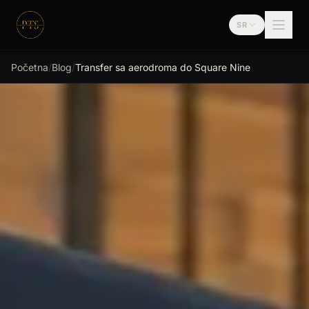
Preskoči na sadržaj
SR
Premium Transfer
Početna
/
Blog
/
Transfer sa aerodroma do Square Nine