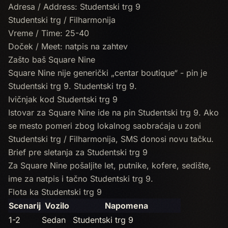
Adresa / Address: Studentski trg 9
Studentski trg / Filharmonija
Vreme / Time: 25-40
Doček / Meet: natpis na zahtev
Zašto baš Square Nine
Square Nine nije generički „centar boutique“ - pin je
Studentski trg 9. Studentski trg 9.
Ivičnjak kod Studentski trg 9
Istovar za Square Nine ide na pin Studentski trg 9. Ako
se mesto pomeri zbog lokalnog saobraćaja u zoni
Studentski trg / Filharmonija, SMS donosi novu tačku.
Brief pre sletanja za Studentski trg 9
Za Square Nine pošaljite let, putnike, koferе, sedište,
ime za natpis i tačno Studentski trg 9.
Flota ka Studentski trg 9
Scenarij
Vozilo
Napomena
1-2
Sedan
Studentski trg 9