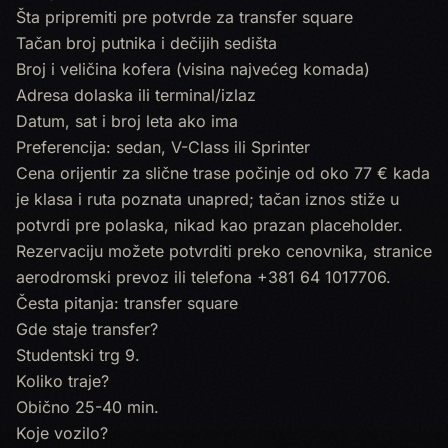
Šta pripremiti pre potvrde za transfer square
Tačan broj putnika i dečijih sedišta
Broj i veličina kofera (visina najvećeg komada)
Adresa dolaska ili terminal/izlaz
Datum, sat i broj leta ako ima
Preferencija: sedan, V-Class ili Sprinter
Cena orijentir za slične trase počinje od oko 77 € kada
je klasa i ruta poznata unapred; tačan iznos stiže u
potvrdi pre polaska, nikad kao prazan placeholder.
Rezervaciju možete potvrditi preko
cenovnika
, stranice
aerodromski prevoz
ili telefona
+381 64 1017706
.
Česta pitanja: transfer square
Gde staje transfer?
Studentski trg 9.
Koliko traje?
Obično 25-40 min.
Koje vozilo?