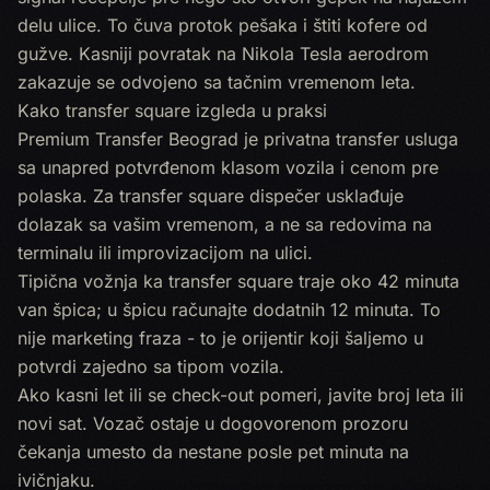
delu ulice. To čuva protok pešaka i štiti kofere od
gužve. Kasniji povratak na Nikola Tesla aerodrom
zakazuje se odvojeno sa tačnim vremenom leta.
Kako transfer square izgleda u praksi
Premium Transfer Beograd je privatna transfer usluga
sa unapred potvrđenom klasom vozila i cenom pre
polaska. Za transfer square dispečer usklađuje
dolazak sa vašim vremenom, a ne sa redovima na
terminalu ili improvizacijom na ulici.
Tipična vožnja ka transfer square traje oko 42 minuta
van špica; u špicu računajte dodatnih 12 minuta. To
nije marketing fraza - to je orijentir koji šaljemo u
potvrdi zajedno sa tipom vozila.
Ako kasni let ili se check-out pomeri, javite broj leta ili
novi sat. Vozač ostaje u dogovorenom prozoru
čekanja umesto da nestane posle pet minuta na
ivičnjaku.