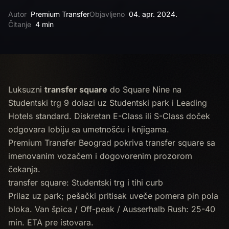
Autor
Premium Transfer
Objavljeno
04. apr. 2024.
Čitanje
4 min
Luksuzni
transfer square
do Square Nine na
Studentski trg 9 dolazi uz Studentski park i Leading
Hotels standard. Diskretan E-Class ili S-Class doček
odgovara lobiju sa umetnošću i knjigama.
Premium Transfer Beograd pokriva transfer square sa
imenovanim vozačem i dogovorenim prozorom
čekanja.
transfer square: Studentski trg i tihi curb
Prilaz uz park; pešački pritisak uveče pomerа pin pola
bloka. Van špica / Off-peak / Ausserhalb Rush: 25-40
min. ETA pre istovara.