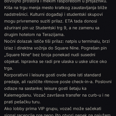
dovoljno prostora i mekim rasporedom u prtljažniku.
Kiša na trgu menja mesto kratkog zaustavljanja bliže
nadstrešnici. Kulturni događaji i studentski skupovi
mogu privremeno suziti prilaz. ETA tada donosi
ažurirani pin uz Studentski trg 9, a ne zamenu sa
drugim hotelom na Terazijama.
Noćni dolazak ističe tiši prilaz: natpis u terminalu, brzi
izlaz i direktna vožnja do Square Nine. Pogrešan pin
„Square Nine“ bez broja ponekad nudi susedni
objekat. Ispravka se radi pre ulaska u uske ulice oko
trga.
Korporativni i leisure gosti ovde dele isti standard
predaje, ali različite ritmove posle check-in-a. Poslovni
odlaze na sastanke; leisure gosti šetaju ka
Kalemegdanu. Vozač završava transfer na curb-u i ne
prati pešačku turu.
Ako lobby prima VIP grupu, vozač može sačekati
signal recepcije pre nego što otvori gepek na najužem