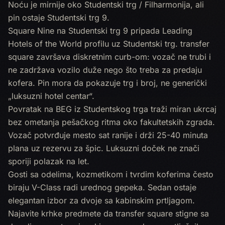
Noću je mirnije oko Studentski trg / Filharmonija, ali
pin ostaje Studentski trg 9.
Square Nine na Studentski trg 9 pripada Leading
Hotels of the World profilu uz Studentski trg. transfer
square završava diskretnim curb-om: vozač ne trubi i
ne zadržava vozilo duže nego što treba za predaju
kofera. Pin mora da pokazuje trg i broj, ne generički
„luksuzni hotel centar“.
Povratak na BEG iz Studentskog trga traži miran ukrcaj
bez ometanja pešačkog ritma oko fakultetskih zgrada.
Vozač potvrđuje mesto sat ranije i drži 25-40 minuta
plana uz rezervu za špic. Luksuzni doček ne znači
sporiji polazak na let.
Gosti sa odelima, kozmetikom i tvrdim koferima često
biraju V-Class radi urednog gepeka. Sedan ostaje
elegantan izbor za dvoje sa kabinskim prtljagom.
Najavite krhke predmete da transfer square stigne sa