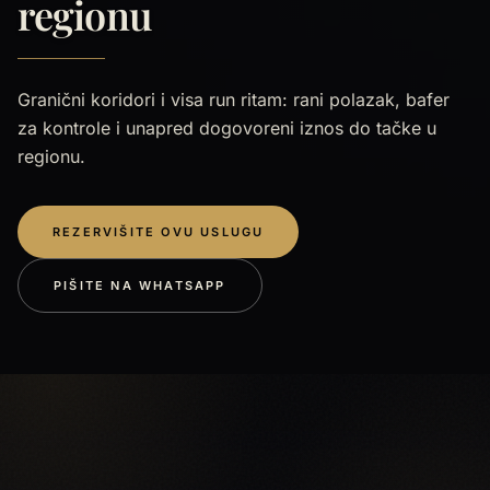
regionu
Granični koridori i visa run ritam: rani polazak, bafer
za kontrole i unapred dogovoreni iznos do tačke u
regionu.
REZERVIŠITE OVU USLUGU
PIŠITE NA WHATSAPP