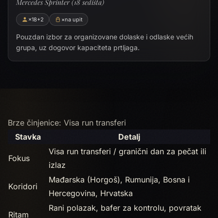
Mercedes Sprinter (18 sedišta)
×18+2
×na upit
Pouzdan izbor za organizovane dolaske i odlaske većih
grupa, uz dogovor kapaciteta prtljaga.
Brze činjenice: Visa run transferi
Stavka
Detalj
Visa run transferi / granični dan za pečat ili
Fokus
izlaz
Mađarska (Horgoš), Rumunija, Bosna i
Koridori
Hercegovina, Hrvatska
Rani polazak, bafer za kontrolu, povratak
Ritam