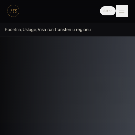
Preskoči na sadržaj
SR
Premium Transfer
Početna
/
Usluge
/
Visa run transferi u regionu