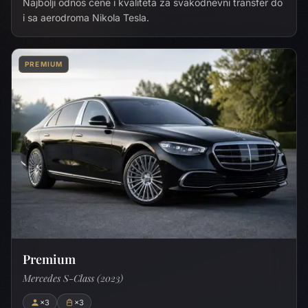
Najbolji odnos cene i kvaliteta za svakodnevni transfer do
i sa aerodroma Nikola Tesla.
PREMIUM
Premium
Mercedes S-Class (2023)
×3
×3