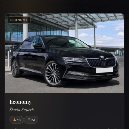
ECONOMY
Economy
Škoda Superb
×3
×3