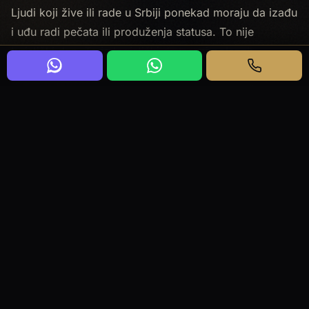
Ljudi koji žive ili rade u Srbiji ponekad moraju da izađu
i uđu radi pečata ili produženja statusa. To nije
turistički dan. To je logistički dan: rani polazak,
granica, procedura, povratak. Improvisacija sa shared
minibusom ili nasumičnim taksijem na granici često
košta više vremena nego što pečat "štedi".
Radimo dnevne rute ka Mađarskoj preko Horgoša, ka
rumunskim prelazima, ka Bosni i Hercegovini i ka
Hrvatskoj, prema tome koji koridor Vam odgovara.
Polazak je obično rano ujutru. Povratak isti dan kada
brief to traži. Privatno vozilo: samo Vaša grupa, bez
čekanja na strance na stajalištu.
Ova stranica nije vinski tur Fruške gore niti obilazak
Beograda. Ako posle pečata želite odvojen turistički
proizvod, to je druga rezervacija. Ovde ostajemo na
graničnom ritmu i jasnom povratku.