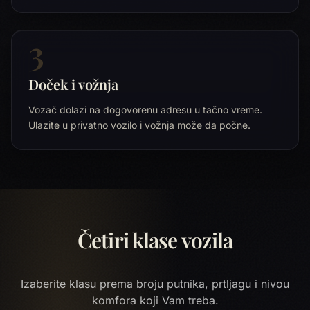
3
Doček i vožnja
Vozač dolazi na dogovorenu adresu u tačno vreme.
Ulazite u privatno vozilo i vožnja može da počne.
Četiri klase vozila
Izaberite klasu prema broju putnika, prtljagu i nivou
komfora koji Vam treba.