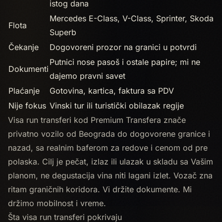
istog dana
Mercedes E-Class, V-Class, Sprinter, Skoda
Flota
Superb
Čekanje
Dogovoreni prozor na granici u potvrdi
Putnici nose pasoš i ostale papire; mi ne
Dokumenti
dajemo pravni savet
Plaćanje
Gotovina, kartica, faktura sa PDV
Nije fokus
Vinski tur ili turistički obilazak regije
Visa run transferi kod Premium Transfera znače
privatno vozilo od Beograda do dogovorene granice i
nazad, sa realnim baferom za redove i cenom od pre
polaska. Cilj je pečat, izlaz ili ulazak u skladu sa Vašim
planom, ne degustacija vina niti lagani izlet. Vozač zna
ritam graničnih koridora. Vi držite dokumente. Mi
držimo mobilnost i vreme.
Šta visa run transferi pokrivaju