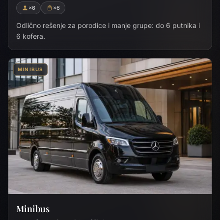
×6
×6
Odlično rešenje za porodice i manje grupe: do 6 putnika i
6 kofera.
MINIBUS
Minibus