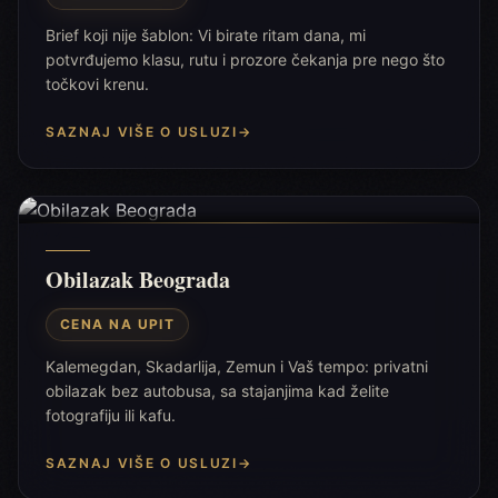
Brief koji nije šablon: Vi birate ritam dana, mi
potvrđujemo klasu, rutu i prozore čekanja pre nego što
točkovi krenu.
SAZNAJ VIŠE O USLUZI
→
Obilazak Beograda
CENA NA UPIT
Kalemegdan, Skadarlija, Zemun i Vaš tempo: privatni
obilazak bez autobusa, sa stajanjima kad želite
fotografiju ili kafu.
SAZNAJ VIŠE O USLUZI
→