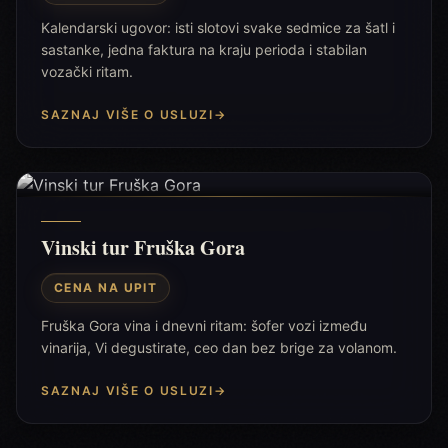
Kalendarski ugovor: isti slotovi svake sedmice za šatl i
sastanke, jedna faktura na kraju perioda i stabilan
vozački ritam.
SAZNAJ VIŠE O USLUZI
→
Vinski tur Fruška Gora
CENA NA UPIT
Fruška Gora vina i dnevni ritam: šofer vozi između
vinarija, Vi degustirate, ceo dan bez brige za volanom.
SAZNAJ VIŠE O USLUZI
→