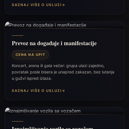
SAZNAJ VIŠE O USLUZI
→
Prevoz na događaje i manifestacije
CENA NA UPIT
Koncert, arena ili gala večer: grupa ulazi zajedno,
povratak posle bisera je unapred zakazan, bez lutanja
u gužvi ispred izlaza.
SAZNAJ VIŠE O USLUZI
→
Iznajmljivanje vozila sa vozačem