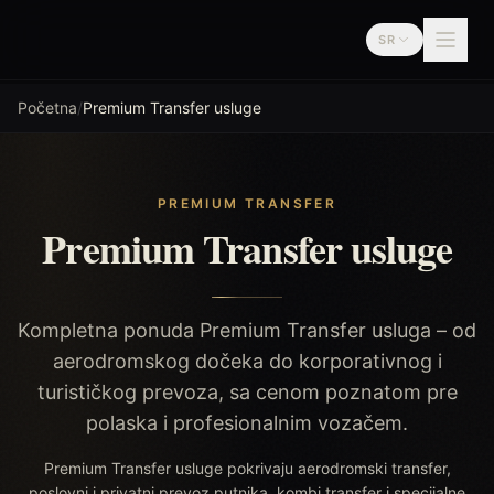
Preskoči na sadržaj
SR
Premium Transfer
Početna
/
Premium Transfer usluge
PREMIUM TRANSFER
Premium Transfer usluge
Kompletna ponuda Premium Transfer usluga – od
aerodromskog dočeka do korporativnog i
turističkog prevoza, sa cenom poznatom pre
polaska i profesionalnim vozačem.
Premium Transfer usluge pokrivaju aerodromski transfer,
poslovni i privatni prevoz putnika, kombi transfer i specijalne