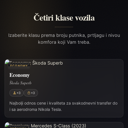
Četiri klase vozila
Izaberite klasu prema broju putnika, prtljagu i nivou
komfora koji Vam treba.
ECONOMY
Economy
Škoda Superb
×3
×3
Najbolji odnos cene i kvaliteta za svakodnevni transfer do
i sa aerodroma Nikola Tesla.