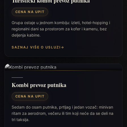
Turistički kombi prevoz putnika
CENA NA UPIT
Grupa ostaje u jednom kombiju: izleti, hotel-hopping i
regionalni dani sa prostorom za kofer i kameru, bez
deljenja kabine.
SAZNAJ VIŠE O USLUZI
→
Kombi prevoz putnika
CENA NA UPIT
Sedam do osam putnika, prtljag i jedan vozač: minivan
ritam za aerodrom, večeru ili tim koji neće da se deli na
tri taksija.