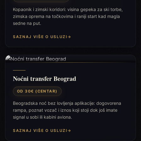
Kopaonik i zimski koridori: visina gepeka za ski torbe,
zimska oprema na točkovima i raniji start kad magla
sedne na put.
SAZNAJ VIŠE O USLUZI
→
Noćni transfer Beograd
OD 30€ (CENTAR)
Beogradska noć bez lovljenja aplikacije: dogovorena
rampa, poznat vozač i iznos koji stoji dok još imate
signal u sobi ili kabini aviona.
SAZNAJ VIŠE O USLUZI
→