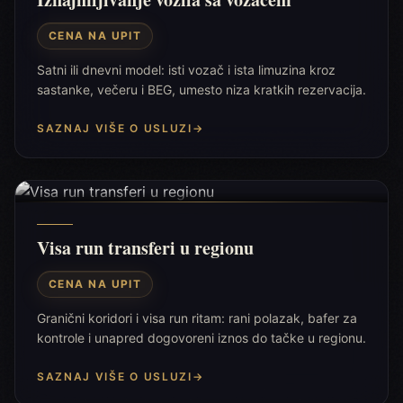
CENA NA UPIT
Satni ili dnevni model: isti vozač i ista limuzina kroz
sastanke, večeru i BEG, umesto niza kratkih rezervacija.
SAZNAJ VIŠE O USLUZI
→
Visa run transferi u regionu
CENA NA UPIT
Granični koridori i visa run ritam: rani polazak, bafer za
kontrole i unapred dogovoreni iznos do tačke u regionu.
SAZNAJ VIŠE O USLUZI
→