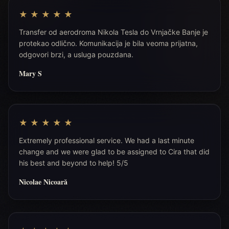
★
★
★
★
★
Transfer od aerodroma Nikola Tesla do Vrnjačke Banje je
protekao odlično. Komunikacija je bila veoma prijatna,
odgovori brzi, a usluga pouzdana.
Mary S
★
★
★
★
★
Extremely professional service. We had a last minute
change and we were glad to be assigned to Cira that did
his best and beyond to help! 5/5
Nicolae Nicoară