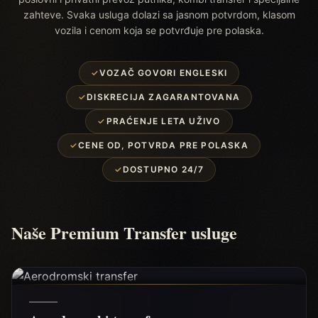
zahteve. Svaka usluga dolazi sa jasnom potvrdom, klasom
vozila i cenom koja se potvrđuje pre polaska.
✓
VOZAČ GOVORI ENGLESKI
✓
DISKRECIJA ZAGARANTOVANA
✓
PRAĆENJE LETA UŽIVO
✓
CENE OD, POTVRDA PRE POLASKA
✓
DOSTUPNO 24/7
Naše Premium Transfer usluge