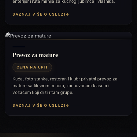
enterijer i ruta mirnija za kućnog ljubimca i vlasnika.
SAZNAJ VIŠE O USLUZI
→
Prevoz za mature
CENA NA UPIT
Kuća, foto stanke, restoran i klub: privatni prevoz za
mature sa fiksnom cenom, imenovanom klasom i
vozačem koji drži ritam grupe.
SAZNAJ VIŠE O USLUZI
→