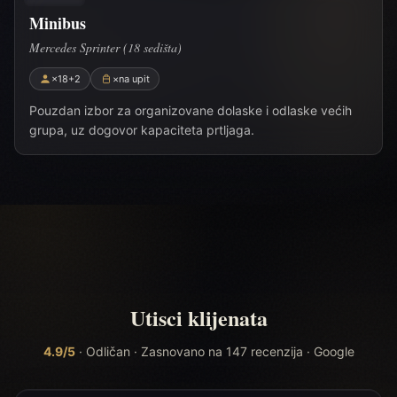
Minibus
Mercedes Sprinter (18 sedišta)
×18+2
×na upit
Pouzdan izbor za organizovane dolaske i odlaske većih
grupa, uz dogovor kapaciteta prtljaga.
Utisci klijenata
4.9/5
· Odličan · Zasnovano na 147 recenzija · Google