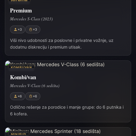
PREMIUM
Premium
Mercedes S-Class (2023)
×3
×3
Viši nivo udobnosti za poslovne i privatne vožnje, uz
dodatnu diskreciju i premium utisak.
KOMBI/VAN
Kombi/van
Mercedes V-Class (6 sedišta)
×6
×6
Odlično rešenje za porodice i manje grupe: do 6 putnika i
6 kofera.
MINIBUS