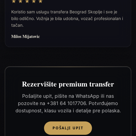
★
★
★
★
★
Koristio sam uslugu transfera Beograd Skoplje i sve je
bilo odlično. Vožnja je bila udobna, vozač profesionalan i
tačan.
Milos Mijatovic
Rezervišite premium transfer
Pošaljite upit, pišite na WhatsApp ili nas
pozovite na +381 64 1017706. Potvrđujemo
dostupnost, klasu vozila i detalje pre polaska.
POŠALJI UPIT