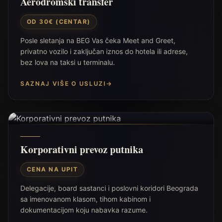
Aerodromski transfer
OD 30€ (CENTAR)
Posle sletanja na BEG Vas čeka Meet and Greet,
privatno vozilo i zaključan iznos do hotela ili adrese,
bez lova na taksi u terminalu.
SAZNAJ VIŠE O USLUZI
→
Korporativni prevoz putnika
CENA NA UPIT
Delegacije, board sastanci i poslovni koridori Beograda
sa imenovanom klasom, tihom kabinom i
dokumentacijom koju nabavka razume.