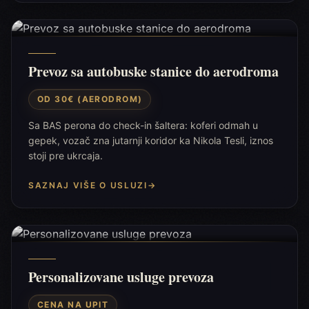
Prevoz sa autobuske stanice do aerodroma
OD 30€ (AERODROM)
Sa BAS perona do check-in šaltera: koferi odmah u
gepek, vozač zna jutarnji koridor ka Nikola Tesli, iznos
stoji pre ukrcaja.
SAZNAJ VIŠE O USLUZI
→
Personalizovane usluge prevoza
CENA NA UPIT