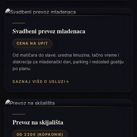
Svadbeni prevoz mladenaca
CENA NA UPIT
Od matičara do slave: uredna limuzina, tačno vreme i
diskrecija za mladenački dan, parking i redosled gostiju
po planu.
SAZNAJ VIŠE O USLUZI
→
Prevoz na skijališta
OD 220€ (KOPAONIK)