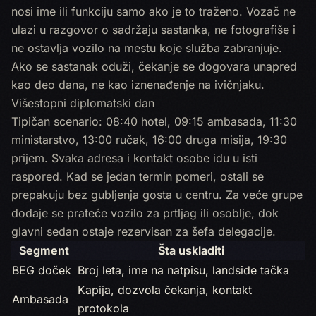
nosi ime ili funkciju samo ako je to traženo. Vozač ne
ulazi u razgovor o sadržaju sastanka, ne fotografiše i
ne ostavlja vozilo na mestu koje služba zabranjuje.
Ako se sastanak oduži, čekanje se dogovara unapred
kao deo dana, ne kao iznenađenje na ivičnjaku.
Višestopni diplomatski dan
Tipičan scenario: 08:40 hotel, 09:15 ambasada, 11:30
ministarstvo, 13:00 ručak, 16:00 druga misija, 19:30
prijem. Svaka adresa i kontakt osobe idu u isti
raspored. Kad se jedan termin pomeri, ostali se
prepakuju bez gubljenja gosta u centru. Za veće grupe
dodaje se prateće vozilo za prtljag ili osoblje, dok
glavni sedan ostaje rezervisan za šefa delegacije.
Segment
Šta uskladiti
BEG doček
Broj leta, ime na natpisu, landside tačka
Kapija, dozvola čekanja, kontakt
Ambasada
protokola