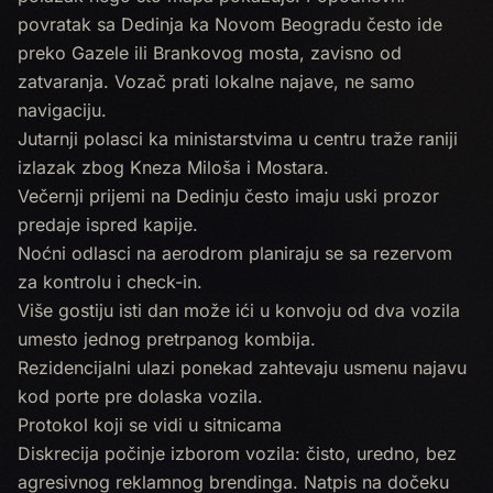
povratak sa Dedinja ka Novom Beogradu često ide
preko Gazele ili Brankovog mosta, zavisno od
zatvaranja. Vozač prati lokalne najave, ne samo
navigaciju.
Jutarnji polasci ka ministarstvima u centru traže raniji
izlazak zbog Kneza Miloša i Mostara.
Večernji prijemi na Dedinju često imaju uski prozor
predaje ispred kapije.
Noćni odlasci na aerodrom planiraju se sa rezervom
za kontrolu i check-in.
Više gostiju isti dan može ići u konvoju od dva vozila
umesto jednog pretrpanog kombija.
Rezidencijalni ulazi ponekad zahtevaju usmenu najavu
kod porte pre dolaska vozila.
Protokol koji se vidi u sitnicama
Diskrecija počinje izborom vozila: čisto, uredno, bez
agresivnog reklamnog brendinga. Natpis na dočeku