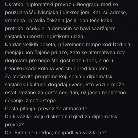
Ukratko, diplomatski prevoz u Beogradu meri se
pouzdanošću ivičnjaka i diskrecijom. Kad su adrese,
vremena i pravila čekanja jasni, dan teče kako
protokol očekuje, a domaćin se bavi sadržajem
sastanka umesto logistikom ulaza.
Na dan velikih poseta, privremene rampe kod Dedinja
menjaju uobičajene prilaze; zato se alternativna ruta
dogovara pre nego što gost siđe u lobi, a ne u
trenutku kada kolona već stoji pred kapijom.
Za mešovite programe koji spajaju diplomatski
sastanak i kulturni događaj uveče, isto vozilo može
ostati vezano za gosta ceo dan, uz jasno naplaćeno
čekanje između stopa.
Česta pitanja: prevoz za ambasade
Da li vozila imaju diskretan izgled za diplomatski
prevoz?
Da. Biraju se uredna, neupadljiva vozila bez