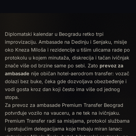
Diplomatski kalendar u Beogradu retko trpi
improvizaciju. Ambasade na Dedinju i Senjaku, misije
oko Kneza Miloša i rezidencije u tišim ulicama rade po
protokolu u kojem minutaža, diskrecija i tačan ivičnjak
znače više od brzine same po sebi. Zato
prevoz za
ambasade
nije običan hotel-aerodrom transfer: vozač
dolazi bez buke, čeka gde dozvoljava obezbeđenje i
vodi gosta kroz dan koji često ima više od jednog
stopa.
Za prevoz za ambasade Premium Transfer Beograd
potvrđuje vozilo na vauceru, a ne tek na ivičnjaku.
Premium Transfer radi sa misijama, protokol službama
i gostujućim delegacijama koje trebaju miran lanac: