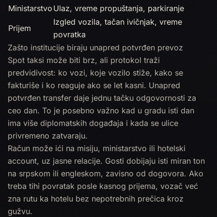
Ministarstvo
Ulaz, vreme propuštanja, parkiranje
Izgled vozila, tačan ivičnjak, vreme
Prijem
povratka
Zašto institucije biraju unapred potvrđen prevoz
Spot taksi može biti brz, ali protokol traži
predvidivost: ko vozi, koje vozilo stiže, kako se
fakturiše i ko reaguje ako se let kasni. Unapred
potvrđen transfer daje jednu tačku odgovornosti za
ceo dan. To je posebno važno kad u gradu isti dan
ima više diplomatskih događaja i kada se ulice
privremeno zatvaraju.
Račun može ići na misiju, ministarstvo ili hotelski
account, uz jasne relacije. Gosti dobijaju isti miran ton
na srpskom ili engleskom, zavisno od dogovora. Ako
treba tihi povratak posle kasnog prijema, vozač već
zna rutu ka hotelu bez nepotrebnih prečica kroz
gužvu.