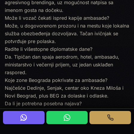
agresivnog brendinga, uz mogućnost natpisa sa
imenom gosta na dočeku.
Može li vozač čekati ispred kapije ambasade?
Može, u dogovorenom prozoru i na mestu koje lokalna
služba obezbeđenja dozvoljava. Tačan ivičnjak se
potvrđuje pre polaska.
Radite li višestopne diplomatske dane?
Da. Tipičan dan spaja aerodrom, hotel, ambasadu,
ministarstvo i večernji prijem, uz jedan usklađen
raspored.
Koje zone Beograda pokrivate za ambasade?
Najčešće Dedinje, Senjak, centar oko Kneza Miloša i
Novi Beograd, plus BEG za dolaske i odlaske.
Da li je potrebna posebna najava?
Za protokolarne termine korisna je unapred poslata
lista putnika i vremena. To ubrzava prolaz na
kontrolisanim ulazima.