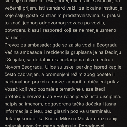
sletanje na Nikola Tesla, hotel, bilateralni sastanak, pa
večernji prijem. Isti standard važi i za lokalne institucije
koje šalju goste ka stranim predstavništvima. U praksi
to znači jednog odgovornog vozača po vozilu,
potvrđenu klasu i raspored koji se ne menja usmeno
na ulici.
Prevoz za ambasade: gde se zaista vozi u Beogradu
Većina ambasada i rezidencija grupisana je na Dedinju
i Senjaku, sa dodatnim kancelarijama bliže centru i
Novom Beogradu. Ulice su uske, parking ispred kapije
često zabranjen, a promenjeni režim zbog posete ili
nacionalnog praznika može zatvoriti uobičajeni prilaz.
Vozač koji već poznaje alternativne ulaze štedi
protokolu nervozu. Za BEG relacije važi ista disciplina:
natpis sa imenom, dogovorena tačka dočeka i jasna
informacija o letu, bez glasnih poziva u terminalu.
Jutarnji koridor ka Knezu Milošu i Mostaru traži raniji
polazak nego što mapa pokazuje. Popodnevni