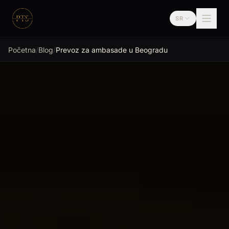
Preskoči na sadržaj
SR
Premium Transfer
Početna
/
Blog
/
Prevoz za ambasade u Beogradu