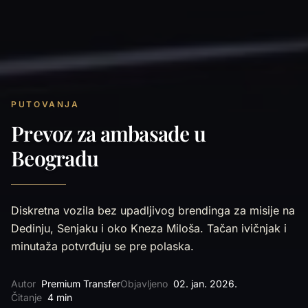
PUTOVANJA
Prevoz za ambasade u
Beogradu
Diskretna vozila bez upadljivog brendinga za misije na
Dedinju, Senjaku i oko Kneza Miloša. Tačan ivičnjak i
minutaža potvrđuju se pre polaska.
Autor
Premium Transfer
Objavljeno
02. jan. 2026.
Čitanje
4 min