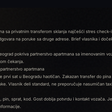
a sa privatnim transferom sklanja najčešći stres check-in
odgovara na poruke sa druge adrese. Brief vlasnika i doč
eograd pokriva partnerstvo apartmana sa imenovanim vo
om čekanja.
u partnerstvo apartmana
e prvi sat u Beogradu haotičan. Zakazan transfer do pina
ke. Vlasnik deli standard, ne preporučuje nasumičan taxi
e, pin, sprat, kod. Gost dobija potvrdu i kontakt vozača. 
nformacije.