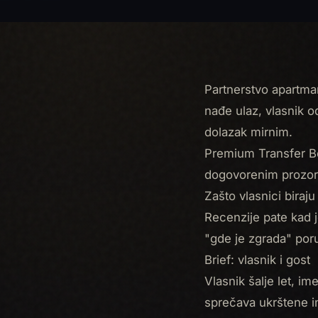
Partnerstvo apartman
nađe ulaz, vlasnik 
dolazak mirnim.
Premium Transfer B
dogovorenim prozor
Zašto vlasnici biraj
Recenzije pate kad j
"gde je zgrada" poru
Brief: vlasnik i gost
Vlasnik šalje let, im
sprečava ukrštene i