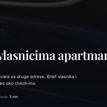
 vlasnicima apartma
vara sa druge adrese. Brief vlasnika i
res oko check-ina.
tanje
5 min