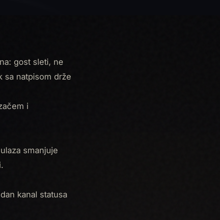
a: gost sleti, ne
ek sa natpisom drže
začem i
 ulaza smanjuje
.
Jedan kanal statusa