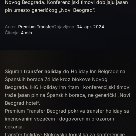
Novog Beograda. Konferencijski timovi dobijaju jasan
pin umesto generičkog „Novi Beograd”.
Autor
Premium Transfer
Objavljeno
04. apr. 2024.
Čitanje
4 min
Siguran
transfer holiday
do Holiday Inn Belgrade na
Španskih boraca 74 ide kroz blokove Novog
Beograda. IHG Holiday Inn ritam i konferencijski timovi
traže jasan pin na Španskih boraca, ne generički „Novi
Beograd hotel“.
Premium Transfer Beograd pokriva transfer holiday sa
imenovanim vozačem i dogovorenim prozorom
čekanja.
transfer holiday: Blokovska logistika za konferencije