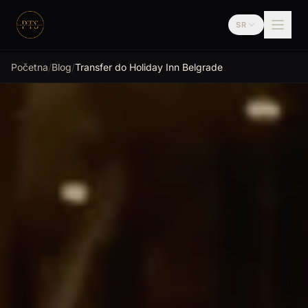
Preskoči na sadržaj
SR
Premium Transfer
Početna
/
Blog
/
Transfer do Holiday Inn Belgrade