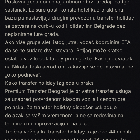
Poslovni gosti dominiraju ritmom: brzi predaj, badge,
sastanak. Leisure gosti koriste hotel kao praktičnu
bazu pa nastavljaju drugim prevozom. transfer holiday
se zatvara na curb-u kod Holiday Inn Belgrade bez
neplanirane ture grada.
Ako više grupa sleti istog jutra, vozač koordinira ETA
da se ne sudare dva istovara. Prtljag može kratko
ostati u vozilu dok lobby primi goste. Kasniji povratak
na Nikola Tesla aerodrom zakazuje se po letovima, ne
„oko podneva“.
Kako transfer holiday izgleda u praksi
Premium Transfer Beograd je privatna transfer usluga
sa unapred potvrđenom klasom vozila i cenom pre
polaska. Za transfer holiday dispečer usklađuje
dolazak sa vašim vremenom, a ne sa redovima na
terminalu ili improvizacijom na ulici.
Tipična vožnja ka transfer holiday traje oko 44 minuta
van špica; u špicu računajte dodatnih 14 minuta. To