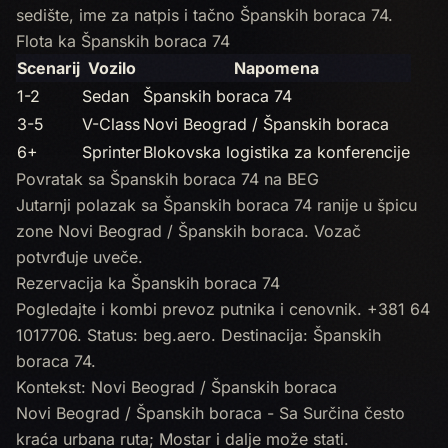
sedište, ime za natpis i tačno Španskih boraca 74.
Flota ka Španskih boraca 74
Scenarij
Vozilo
Napomena
1-2
Sedan
Španskih boraca 74
3-5
V-Class
Novi Beograd / Španskih boraca
6+
Sprinter
Blokovska logistika za konferencije
Povratak sa Španskih boraca 74 na BEG
Jutarnji polazak sa Španskih boraca 74 ranije u špicu
zone Novi Beograd / Španskih boraca. Vozač
potvrđuje uveče.
Rezervacija ka Španskih boraca 74
Pogledajte i
kombi prevoz putnika
i
cenovnik
.
+381 64
1017706
. Status:
beg.aero
. Destinacija: Španskih
boraca 74.
Kontekst: Novi Beograd / Španskih boraca
Novi Beograd / Španskih boraca - Sa Surčina često
kraća urbana ruta; Mostar i dalje može stati.