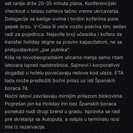
sat ranije drže 20-35 minuta plana. Konferencijski
checkout u talasu zahteva tačno vreme ukrcavanja.
Delegacije sa badge-ovima i tvrdim koferima pune
gepek brzo. V-Class ili veće vozilo pokriva tim; sedan
radi za pojedinca. Najavite broj učesnika i kofera da
transfer holiday stigne sa pravim kapacitetom, ne sa
pretpostavkom „par putnika“.
Kiša na novobeogradskim ulicama menja samo ritam
istovara ispred nadstrešnice. Sajmovi i korporativni
događaji u hotelu povećavaju redove kod ulaza. ETA
tada može predložiti bočni prilaz uz isti Španskih
boraca 74.
Noćni letovi završavaju mirnijim prilazom blokovima.
Pogrešan pin ka Holiday Inn bez Španskih boraca
ponekad nudi drugi brend u gradu. Ispravka se radi
pre skretanja sa Autoputa, a natpis u terminalu nosi
ime iz rezervacije.