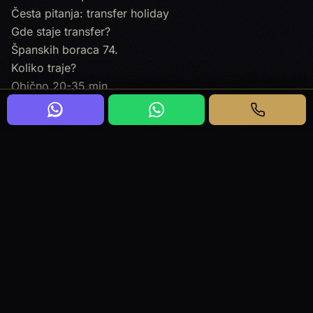
Česta pitanja: transfer holiday
Gde staje transfer?
Španskih boraca 74.
Koliko traje?
Obično 20-35 min.
Koje vozilo?
Sedan, V-Class ili Sprinter zavisno od kofera.
Česta zabuna?
Holiday Inn nije Hyatt na Milentija Popovića - drugi
blok i drugi pin.
Kako rezervisati?
Let, broj osoba i Španskih boraca 74.
Drugi stop?
Odvojeni segment.