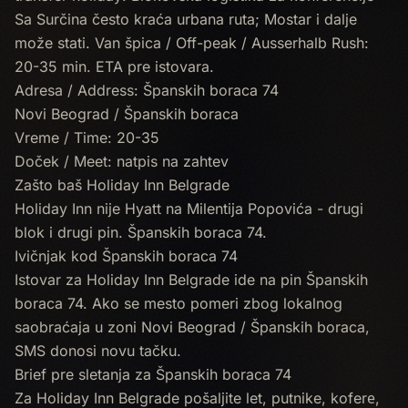
Sa Surčina često kraća urbana ruta; Mostar i dalje
može stati. Van špica / Off-peak / Ausserhalb Rush:
20-35 min. ETA pre istovara.
Adresa / Address: Španskih boraca 74
Novi Beograd / Španskih boraca
Vreme / Time: 20-35
Doček / Meet: natpis na zahtev
Zašto baš Holiday Inn Belgrade
Holiday Inn nije Hyatt na Milentija Popovića - drugi
blok i drugi pin. Španskih boraca 74.
Ivičnjak kod Španskih boraca 74
Istovar za Holiday Inn Belgrade ide na pin Španskih
boraca 74. Ako se mesto pomeri zbog lokalnog
saobraćaja u zoni Novi Beograd / Španskih boraca,
SMS donosi novu tačku.
Brief pre sletanja za Španskih boraca 74
Za Holiday Inn Belgrade pošaljite let, putnike, koferе,