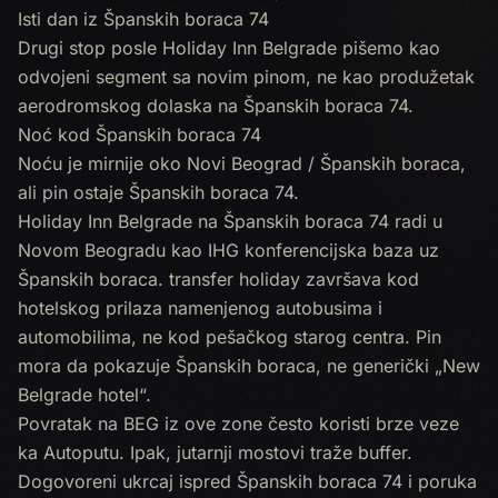
Isti dan iz Španskih boraca 74
Drugi stop posle Holiday Inn Belgrade pišemo kao
odvojeni segment sa novim pinom, ne kao produžetak
aerodromskog dolaska na Španskih boraca 74.
Noć kod Španskih boraca 74
Noću je mirnije oko Novi Beograd / Španskih boraca,
ali pin ostaje Španskih boraca 74.
Holiday Inn Belgrade na Španskih boraca 74 radi u
Novom Beogradu kao IHG konferencijska baza uz
Španskih boraca. transfer holiday završava kod
hotelskog prilaza namenjenog autobusima i
automobilima, ne kod pešačkog starog centra. Pin
mora da pokazuje Španskih boraca, ne generički „New
Belgrade hotel“.
Povratak na BEG iz ove zone često koristi brze veze
ka Autoputu. Ipak, jutarnji mostovi traže buffer.
Dogovoreni ukrcaj ispred Španskih boraca 74 i poruka