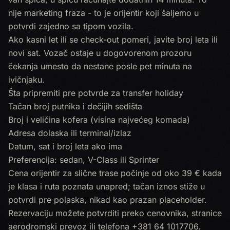
nije marketing fraza - to je orijentir koji šaljemo u
potvrdi zajedno sa tipom vozila.
Ako kasni let ili se check-out pomeri, javite broj leta ili
novi sat. Vozač ostaje u dogovorenom prozoru
čekanja umesto da nestane posle pet minuta na
ivičnjaku.
Šta pripremiti pre potvrde za transfer holiday
Tačan broj putnika i dečijih sedišta
Broj i veličina kofera (visina najvećeg komada)
Adresa dolaska ili terminal/izlaz
Datum, sat i broj leta ako ima
Preferencija: sedan, V-Class ili Sprinter
Cena orijentir za slične trase počinje od oko 39 € kada
je klasa i ruta poznata unapred; tačan iznos stiže u
potvrdi pre polaska, nikad kao prazan placeholder.
Rezervaciju možete potvrditi preko
cenovnika
, stranice
aerodromski prevoz
ili telefona
+381 64 1017706
.